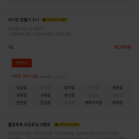
아기코 만들기 3+1
모공 없는 아기 코 만들기!
코 블랙헤드 관리 + 피코프락셀 + 모공쫀쫀팩
59,000원
1회
이벤트 참여 지점
● 이벤트 참여
● 이벤트 제외
강남점
동탄점
대치점
명동점
목동점
부천점
수원점
용산점
잠실점
창원점
천안점
판교점
홍대점
평택고덕점
방배점
물광촉촉 피코토닝 이벤트
악성 피부건조증, 지루성피부염, 아토피피부염, 접촉성피부염 효과적인 치료제
NDA플러스, 멜스몬/플라몬 횟수 만큼 피코토닝 결제 가능. 같은 날 동일인 시술원칙.