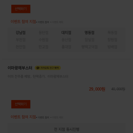
이벤트 참여 지점
● 이벤트 참여
● 이벤트 제외
강남점
동탄점
대치점
명동점
목동점
부천점
수원점
용산점
잠실점
창원점
천안점
판교점
홍대점
평택고덕점
방배점
이마광채부스터
이마 잔주름 예방, 탄력증가. 이마광채부스터
29,000원
40,000원
이벤트 참여 지점
● 이벤트 참여
● 이벤트 제외
전 지점 동시진행