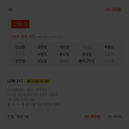
69,000원
1회
이벤트 참여 지점
● 이벤트 참여
● 이벤트 제외
강남점
동탄점
대치점
명동점
목동점
부천점
수원점
용산점
잠실점
창원점
천안점
판교점
홍대점
평택고덕점
방배점
LDM 3+2
피부염증감소, 홍조, 탄력개선
피부결 개선에 효과적인 고밀도 초음파
3회 결제 시 5회 시술
월,화,수,목,금 시술 가능(공휴일 제외)
69,000원
진정, 재생 1회
99,000원