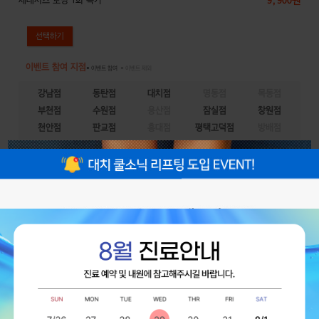
9,900원
제네시스 토닝 1회 특가
이벤트 참여 지점
● 이벤트 참여
● 이벤트 제외
강남점
동탄점
대치점
명동점
목동점
부천점
수원점
용산점
잠실점
창원점
천안점
판교점
홍대점
평택고덕점
방배점
얼굴전체 점 제거
개수, 크기제한 없는 전체 점 제거
99,000원
이벤트 참여 지점
● 이벤트 참여
● 이벤트 제외