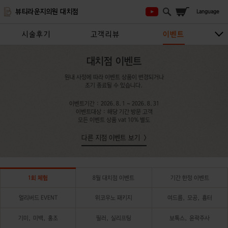
뷰티라운지의원 대치점
시술후기
고객리뷰
이벤트
시술안내
지점안내
상담/예약하기
대치점 이벤트
원내 사정에 따라 이벤트 상품이 변경되거나
조기 종료될 수 있습니다.
이벤트기간 : 2026.8.1 ~ 2026.8.31
이벤트대상 : 해당 기간 방문 고객
모든 이벤트 상품 vat 10% 별도
다른 지점 이벤트 보기
1회 체험
8월 대치점 이벤트
기간 한정 이벤트
얼리버드 EVENT
위코우노 패키지
여드름, 모공, 흉터
기미, 미백, 홍조
필러, 실리프팅
보톡스, 윤곽주사