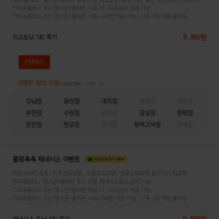
*NDA플러스 또는 멜스몬/플라몬 치료 시, 의료실비 적용 가능
*NDA플러스 또는 멜스몬/플라몬 시술 시에만 적용 가능, 단독 1회 체험 불가능
9,900원
피코토닝 1회 특가
이벤트 참여 지점
● 이벤트 참여
● 이벤트 제외
강남점
동탄점
대치점
명동점
목동점
부천점
수원점
용산점
잠실점
창원점
천안점
판교점
홍대점
평택고덕점
방배점
물광촉촉 제네시스 이벤트
악성 피부건조증, 지루성피부염, 아토피피부염, 접촉성피부염 효과적인 치료제
NDA플러스, 멜스몬/플라몬 횟수 만큼 제네시스토닝 결제 가능.
*NDA플러스 또는 멜스몬/플라몬 치료 시, 의료실비 적용 가능
*NDA플러스 또는 멜스몬/플라몬 시술 시에만 적용 가능, 단독 1회 체험 불가능