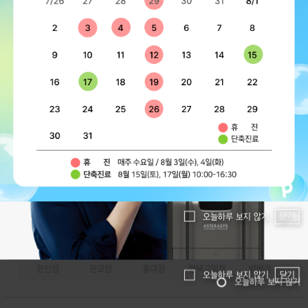
강남점
동탄점
대치점
명동점
목동점
쿨소닉 LDM 패키지
리쥬베룩 : 리쥬란 + 쥬베룩
리
프
부천점
수원점
용산점
잠실점
창원점
✔ 탄력 개선 ✔ 리프팅 효과
리쥬란과 쥬베룩의 시너지로
택1
천안점
판교점
홍대점
평택고덕점
방배점
원
프
쿨소닉 7000샷+LDM(진정, 재생) 990,000
리쥬란 2cc+쥬베룩 2cc+크라이오+진정팩 349,000
원
원
제오민 주름보톡스
NO.1
제오민보톡스 2부위 이상 시술 시, 추가 1부위 10,000원 적용
*이마, 미간, 눈가, 눈밑, 콧등, 자갈턱 중 택1
10,000원
지
D
이벤트 참여 지점
● 이벤트 참여
● 이벤트 제외
닫기
오늘하루 보지 않기
0
올
원
강남점
동탄점
대치점
명동점
목동점
부천점
수원점
용산점
잠실점
창원점
천안점
판교점
홍대점
평택고덕점
방배점
닫기
오늘하루 보지 않기
오늘하루 보지 않기