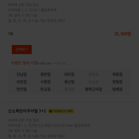
피부에 순한 각질 정리
아쿠아필 1,2,3단계 + 물광촉촉팩
3회 결제 시 5회 시술
월,화,수,목,금 시술 가능(공휴일 제외)
30,000원
1회
이벤트 참여 지점
● 이벤트 참여
● 이벤트 제외
강남점
동탄점
대치점
명동점
목동점
부천점
수원점
용산점
잠실점
창원점
천안점
판교점
홍대점
평택고덕점
방배점
산소폭탄아쿠아필 3+2
피부에 순한 각질 정리
아쿠아필1,2,3단계+산소폭탄+크라이오+led+물광촉촉팩
3회 결제 시 5회 시술
월,화,수,목,금 시술 가능(공휴일 제외)