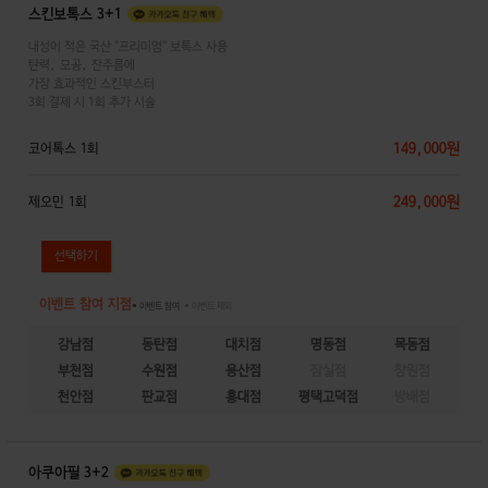
스킨보톡스 3+1
내성이 적은 국산 "프리미엄" 보톡스 사용
탄력, 모공, 잔주름에
가장 효과적인 스킨부스터
3회 결제 시 1회 추가 시술
149,000원
코어톡스 1회
249,000원
제오민 1회
이벤트 참여 지점
● 이벤트 참여
● 이벤트 제외
강남점
동탄점
대치점
명동점
목동점
부천점
수원점
용산점
잠실점
창원점
천안점
판교점
홍대점
평택고덕점
방배점
아쿠아필 3+2