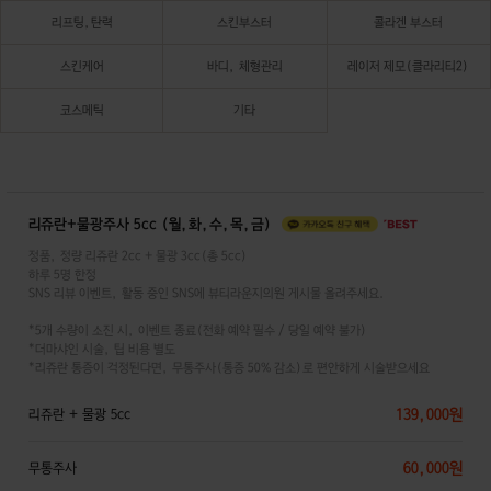
리프팅,탄력
스킨부스터
콜라겐 부스터
스킨케어
바디, 체형관리
레이저 제모(클라리티2)
코스메틱
기타
리쥬란+물광주사 5cc (월,화,수,목,금)
정품, 정량 리쥬란 2cc + 물광 3cc(총 5cc)
하루 5명 한정
SNS 리뷰 이벤트, 활동 중인 SNS에 뷰티라운지의원 게시물 올려주세요.
*5개 수량이 소진 시, 이벤트 종료(전화 예약 필수 / 당일 예약 불가)
*더마샤인 시술, 팁 비용 별도
*리쥬란 통증이 걱정된다면, 무통주사(통증 50% 감소)로 편안하게 시술받으세요
139,000원
리쥬란 + 물광 5cc
60,000원
무통주사