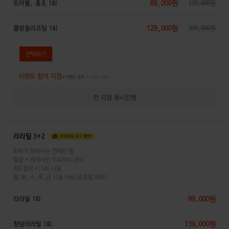
89,000원
트러블, 홍조 1회
139,000원
129,000원
물방울리프팅 1회
209,000원
이벤트 참여 지점
● 이벤트 참여
● 이벤트 제외
전 지점 동시진행
라라필 3+2
피부가 맑아지는 연예인 필
얼굴 + 헤어라인 두피까지 관리
3회 결제 시 5회 시술
월,화,수,목,금 시술 가능(공휴일 제외)
99,000원
라라필 1회
139,000원
청담라라필 1회