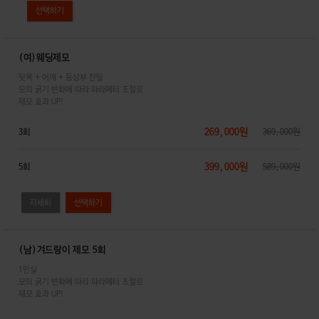
(여)웨딩제모
뒷목 + 어깨 + 등상부 잔털
모의 굵기 변화에 따라 파라메터 조절로
제모 효과 UP!
269,000원
3회
369,000원
399,000원
5회
589,000원
자세히
(남)겨드랑이 제모 5회
1인실
모의 굵기 변화에 따라 파라메터 조절로
제모 효과 UP!