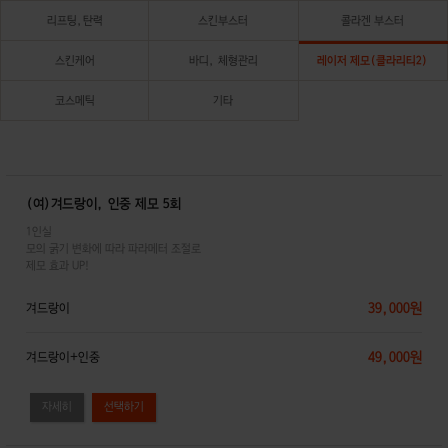
리프팅,탄력
스킨부스터
콜라겐 부스터
스킨케어
바디, 체형관리
레이저 제모(클라리티2)
코스메틱
기타
(여)겨드랑이, 인중 제모 5회
1인실
모의 굵기 변화에 따라 파라메터 조절로
제모 효과 UP!
39,000원
겨드랑이
49,000원
겨드랑이+인중
자세히