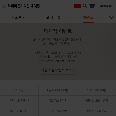
뷰티라운지의원 대치점
시술후기
고객리뷰
이벤트
시술안내
지점안내
상담/예약하기
대치점 이벤트
원내 사정에 따라 이벤트 상품이 변경되거나
조기 종료될 수 있습니다.
이벤트기간 : 2026.8.1 ~ 2026.8.31
이벤트대상 : 해당 기간 방문 고객
모든 이벤트 상품 vat 10% 별도
다른 지점 이벤트 보기
1회 체험
8월 대치점 이벤트
기간 한정 이벤트
얼리버드 EVENT
위코우노 패키지
여드름, 모공, 흉터
기미, 미백, 홍조
필러, 실리프팅
보톡스, 윤곽주사