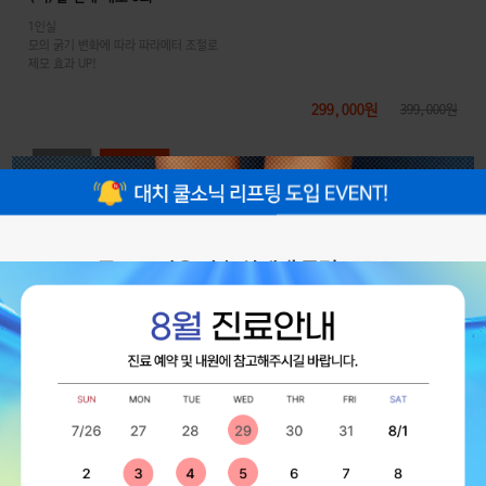
1인실
모의 굵기 변화에 따라 파라메터 조절로
제모 효과 UP!
299,000원
399,000원
자세히
(여)손등, 손가락 5회
1인실
모의 굵기 변화에 따라 파라메터 조절로
제모 효과 UP!
89,000원
자세히
쿨소닉 LDM 패키지
리쥬베룩 : 리쥬란 + 쥬베룩
리
프
(여)헤어라인 제모 5회
✔ 탄력 개선 ✔ 리프팅 효과
리쥬란과 쥬베룩의 시너지로
택1