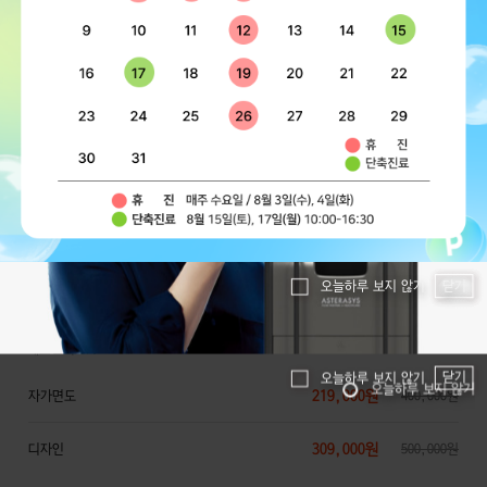
1인실
모의 굵기 변화에 따라 파라메터 조절로
제모 효과 UP!
원
프
쿨소닉 7000샷+LDM(진정, 재생) 990,000
리쥬란 2cc+쥬베룩 2cc+크라이오+진정팩 349,000
원
원
169,000원
자가면도
199,000원
249,000원
디자인
399,000원
지
자세히
D
(여)뒷목제모 5회
닫기
오늘하루 보지 않기
0
올
원
1인실
모의 굵기 변화에 따라 파라메터 조절로
제모 효과 UP!
닫기
오늘하루 보지 않기
오늘하루 보지 않기
219,000원
자가면도
400,000원
309,000원
디자인
500,000원